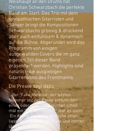
Weishaupt an den Drums hat
Christian Schwarzbach die perfekte
Band am Start. Das Trio mit dem
sympathischen Gitarristen und
Sänger bringt die Kompositionen
Schwarzbachs groovig & drückend
aber auch einfühlsam & dynamisch
auf die Bühne. Abgerundet wird das
Programm von einigen
ausgewählten Covers die im ganz
eigenen Stil dieser Band
präsentiert werden. Highlights sind
natürlich die ausgiebigen
Gitarrensolos des Frontmanns
Die Presse sagt dazu:
....Bei "Fake Material" der letzten
Nummer vor der Pause entfuhr dem
einen oder anderen Besucher schon
mal ein "Der Wahnsinn!!!" War es auch!
Ein Abend der keine Wünsche offen
liess: Rock & Blues bis Funk und immer
lässig.